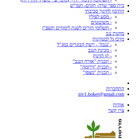
בית ספר שדה- חוגים- חנמ"ש
התיכון לחינוך סביבתי
- מסע לפולין
- משוטטים
- תשלומי הורים לשנת לימודים תשפ"ז
מחנות נגב
מרכז גל למנהיגות
- 'נגבה' - רשת הבוגרים במג"ל
- מכינת הנגב
- קו הזינוק
- תכנית "אזרח הנגב"
- תכנית "דרומה"
- תכנית "מצפן"
התחברות
ziv1.boker@gmail.com
אודות
צרו קשר