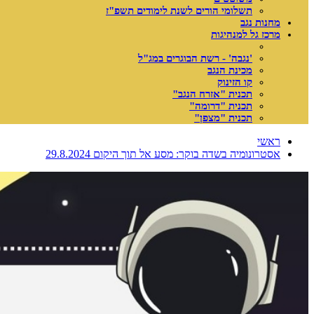
תשלומי הורים לשנת לימודים תשפ"ז
מחנות נגב
מרכז גל למנהיגות
'נגבה' - רשת הבוגרים במג"ל
מכינת הנגב
קו הזינוק
תכנית "אזרח הנגב"
תכנית "דרומה"
תכנית "מצפן"
ראשי
אסטרונומיה בשדה בוקר: מסע אל תוך היקום 29.8.2024