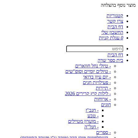
מוצר נוסף בהצלחה
קטגוריות
צרו קשר
דף הבית
החשבון שלי
0
עגלת קניות
דף הבית
בית ספר שדה
- טיולי נחל חווארים
- טיולים יומיים וסופ"שים
- יום עיון בדואי
- פעילויות חגים
- תיירות
- לילות קיץ קרירים 2026
- ארוחות
חוגים
- חנב"ז
- טבע
- מועדון מטיילים
- חנל"ה
- ספרים
- השתלמויות מורי דרך (מוכר ע"י משרד התיירות)