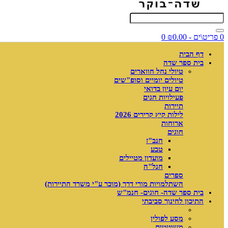
0 פריט\ים - ₪0.00
0
דף הבית
בית ספר שדה
טיולי נחל חווארים
טיולים יומיים וסופ"שים
יום עיון בדואי
פעילויות חגים
תיירות
לילות קיץ קרירים 2026
ארוחות
חוגים
חנב"ז
טבע
מועדון מטיילים
חנל"ה
ספרים
השתלמויות מורי דרך (מוכר ע"י משרד התיירות)
בית ספר שדה- חוגים- חנמ"ש
התיכון לחינוך סביבתי
מסע לפולין
משוטטים