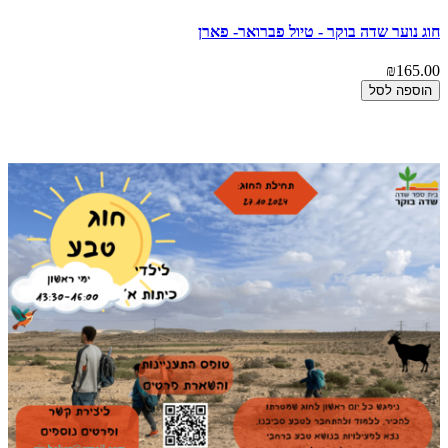
חוג נוער שדה בוקר - טיול פברואר- פארן
₪165.00
הוספה לסל