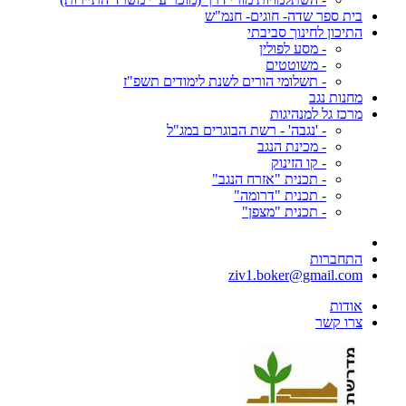
בית ספר שדה- חוגים- חנמ"ש
התיכון לחינוך סביבתי
- מסע לפולין
- משוטטים
- תשלומי הורים לשנת לימודים תשפ"ז
מחנות נגב
מרכז גל למנהיגות
- 'נגבה' - רשת הבוגרים במג"ל
- מכינת הנגב
- קו הזינוק
- תכנית "אזרח הנגב"
- תכנית "דרומה"
- תכנית "מצפן"
התחברות
ziv1.boker@gmail.com
אודות
צרו קשר