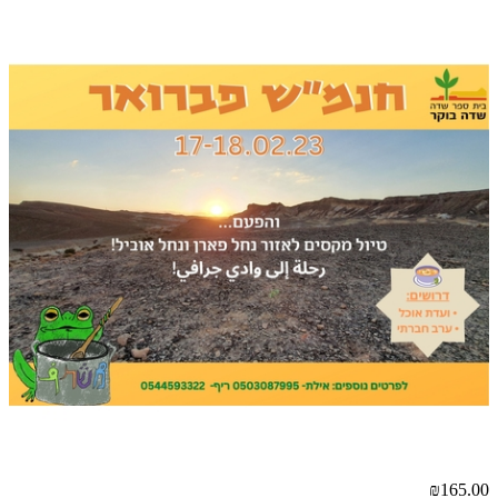
₪165.00