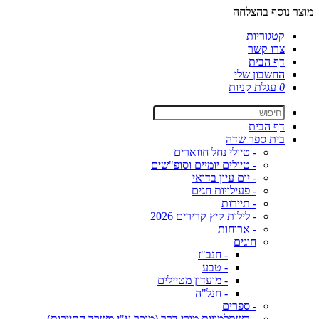
מוצר נוסף בהצלחה
קטגוריות
צרו קשר
דף הבית
החשבון שלי
0
עגלת קניות
דף הבית
בית ספר שדה
- טיולי נחל חווארים
- טיולים יומיים וסופ"שים
- יום עיון בדואי
- פעילויות חגים
- תיירות
- לילות קיץ קרירים 2026
- ארוחות
חוגים
- חנב"ז
- טבע
- מועדון מטיילים
- חנל"ה
- ספרים
- השתלמויות מורי דרך (מוכר ע"י משרד התיירות)