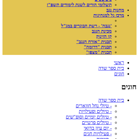
תשלומי הורים לשנת לימודים תשפ"ז
מחנות נגב
מרכז גל למנהיגות
'נגבה' - רשת הבוגרים במג"ל
מכינת הנגב
קו הזינוק
תכנית "אזרח הנגב"
תכנית "דרומה"
תכנית "מצפן"
ראשי
בית ספר שדה
חוגים
חוגים
בית ספר שדה
- טיולי נחל חווארים
- טיולים ופעילויות
- טיולים יומיים וסופ"שים
- טיולים פרטיים
- יום עיון בדואי
- פעילויות חגים