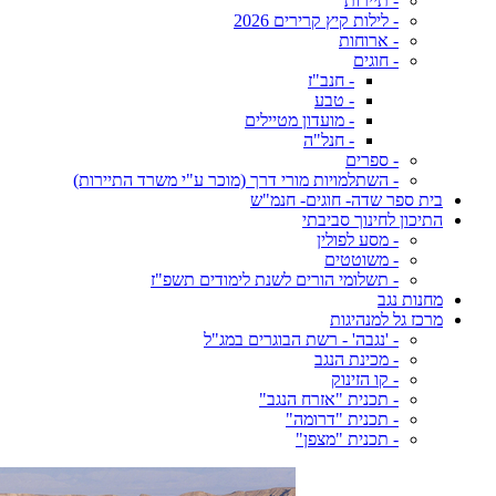
- תיירות
- לילות קיץ קרירים 2026
- ארוחות
- חוגים
- חנב"ז
- טבע
- מועדון מטיילים
- חנל"ה
- ספרים
- השתלמויות מורי דרך (מוכר ע"י משרד התיירות)
בית ספר שדה- חוגים- חנמ"ש
התיכון לחינוך סביבתי
- מסע לפולין
- משוטטים
- תשלומי הורים לשנת לימודים תשפ"ז
מחנות נגב
מרכז גל למנהיגות
- 'נגבה' - רשת הבוגרים במג"ל
- מכינת הנגב
- קו הזינוק
- תכנית "אזרח הנגב"
- תכנית "דרומה"
- תכנית "מצפן"