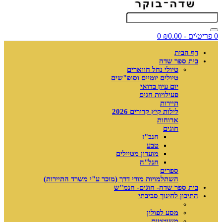
0 פריט\ים - ₪0.00
0
דף הבית
בית ספר שדה
טיולי נחל חווארים
טיולים יומיים וסופ"שים
יום עיון בדואי
פעילויות חגים
תיירות
לילות קיץ קרירים 2026
ארוחות
חוגים
חנב"ז
טבע
מועדון מטיילים
חנל"ה
ספרים
השתלמויות מורי דרך (מוכר ע"י משרד התיירות)
בית ספר שדה- חוגים- חנמ"ש
התיכון לחינוך סביבתי
מסע לפולין
משוטטים