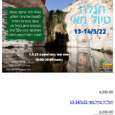
₪200.00
חנל"ה טיול מאי 13-14/5/22
₪200.00